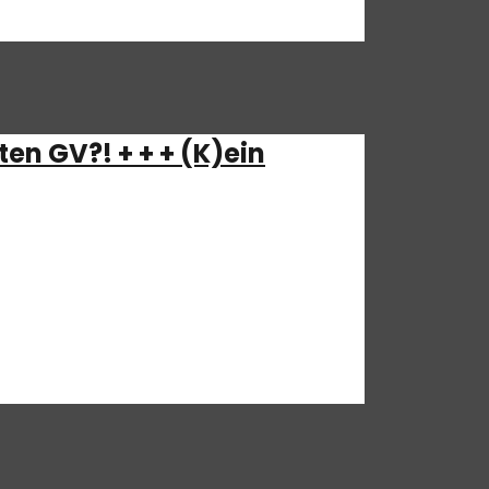
en GV?! + + + (K)ein
Folge vergssen würden! ALS OB! Nun ja,
 damit ihr noch genau Zeit habt, euch diese