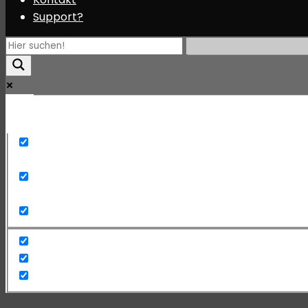
Support?
Mehr
Exact matches only
Search in title
Search in content