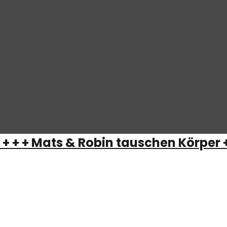
+ + + Mats & Robin tauschen Körper + 
ge geworden. Also für unsere Verhältnisse, das versteht si