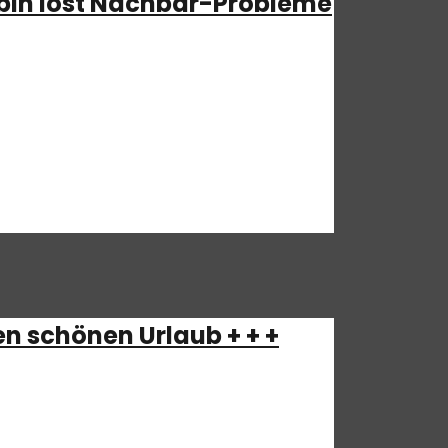
Robin löst Nachbar-Probleme
inbekommen. Zwar nicht ganz ohne
 Fragen/Anmerkungen/Hinweise? Schickt uns
n schönen Urlaub + + +