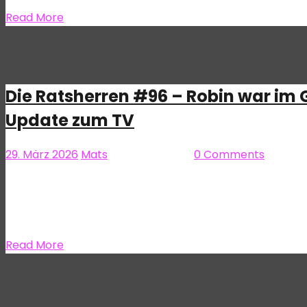
Read More
Die Ratsherren #96 – Robin war im G
Update zum TV
29. März 2026
Mats
Die Ratsherren
0 Comments
Und ihr dachtet, im März würde nichts mehr kommen! Ha! 
davon mal abgesehen: Da wir ja (fast!) die Folge im März
Ausgabe…
Read More