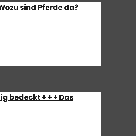
 Wozu sind Pferde da?
ieder in den USA unterwegs, Robin hatte
tnerin tut. Gefrorene Perfedekacke
ig bedeckt + + + Das
ir uns sehr sicher) für euch eure