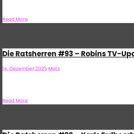
wildesten Träume bereit hält. In der Zwischenzeit könnt
Read More
Die Ratsherren #93 – Robins TV-Upd
14. Dezember 2025
Mats
Die Ratsherren
Kommentare de
Dezember 2025, hm? Also dieses Jahr war irgendwie wied
auch noch Probleme mit dem Internet! Alles wie immer s
Read More