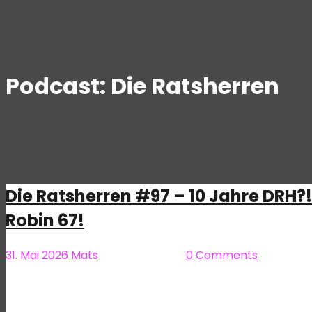
Podcast:
Die Ratsherren
Die Ratsherren #97 – 10 Jahre DRH?! 
Robin 67!
31. Mai 2026
Mats
Die Ratsherren
0 Comments
Was sollen wir sagen, das hier ist eine ziemlich gute Fol
Intro einfach mal kurz und gehen über zum Inhalt: