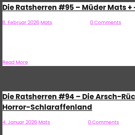
Die Ratsherren #95 – Müder Mats + 
8. Februar 2026
Mats
Die Ratsherren
0 Comments
Auch 2026 beantworten wir wieder Fragen und sprechen üb
schöne Feiertage und dann muss auch mal darüber gered
aufsammeln zum Beispiel. Oder im Urlaub nicht mit…
Read More
Die Ratsherren #94 – Die Arsch-Rück
Horror-Schlaraffenland
4. Januar 2026
Mats
Die Ratsherren
0 Comments
Wir hoffen, ihr hattet alle ein paar schöne Feiertage un