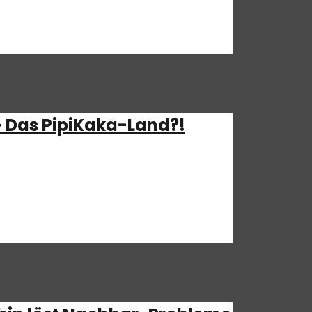
dieses Mal Nackheit!
+ Das PipiKaka-Land?!
erher gekommen. Und dann hatte Robin
er Folge geht es unter anderem um…