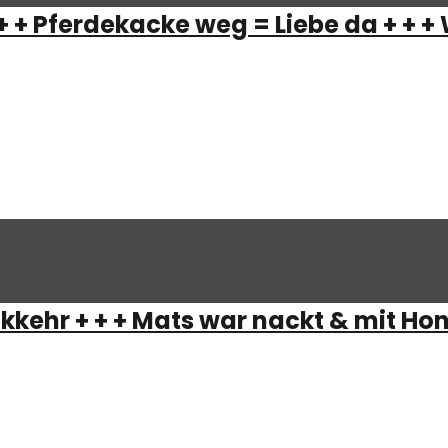
+ + Pferdekacke weg = Liebe da + + +
er Artikel… also jetzt nicht in dieser Folge. Mats war w
et werden, was man in einer Beziehung alles für die Par
kehr + + + Mats war nackt & mit Hon
d einen nagnehmen Rutsch in das Jahr 2026, das (da sind w