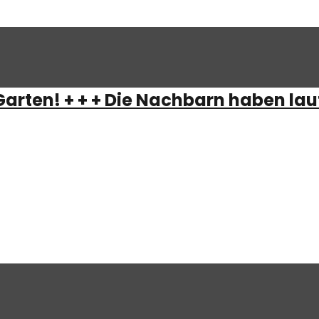
arten! + + + Die Nachbarn haben laut
Das soll euch allen eine Lehre sein, als ob wir die März-
 vergessen haben, beende ich die schriftliche Einleitung,