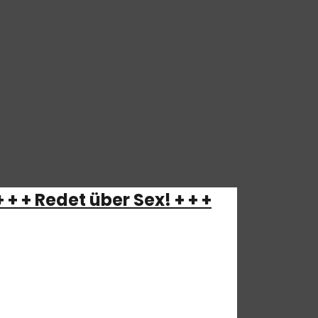
+ + Redet über Sex! + + +
ch doch von allein! Deshalb halten wir das