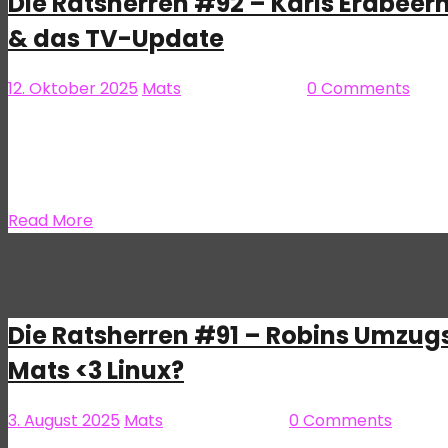
Die Ratsherren #92 – Karls Erdbeerh
& das TV-Update
12. Oktober 2025
Mats
Die Ratsherren
0 Comments
Es ist ein Tag in einer Woche, die in so einem Monat d
technische Probleme, aber irgendwas ist immer. Das Pr
alles an: Eine Mail an frage@dieratsherren.de oder art
Read More
Die Ratsherren #91 – Robins Umzugs
Mats <3 Linux?
3. August 2025
Mats
Die Ratsherren
0 Comments