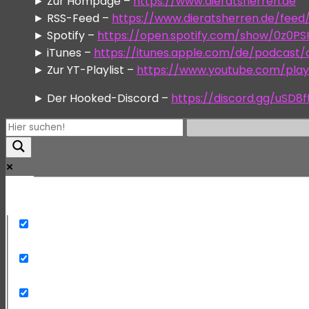
► Zur Hompage –
https://www.dieratsherren.de
► RSS-Feed –
https://www.dieratsherren.de/feed
► Spotify –
https://open.spotify.com/show/0z0P
► iTunes –
https://itunes.apple.com/de/podcast
► Zur YT-Playlist –
https://www.youtube.com/play
► Der Hooked-Discord –
https://discord.gg/uSD8f
Mehr
Exact matches only
Search in title
Search in content