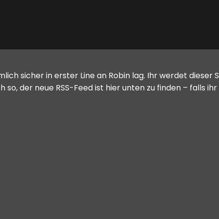
iemlich sicher in erster Line an Robin lag. Ihr werdet dieser
h so, der neue RSS-Feed ist hier unten zu finden – falls ih