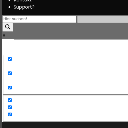
Support?
Mehr
Exact matches only
Search in title
Search in content