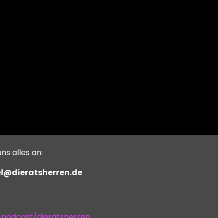
s alles an:
el@dieratsherren.de
/podcast/dieratsherren