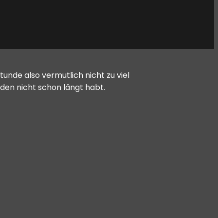
 Stunde also vermutlich nicht zu viel
r den nicht schon längt habt.