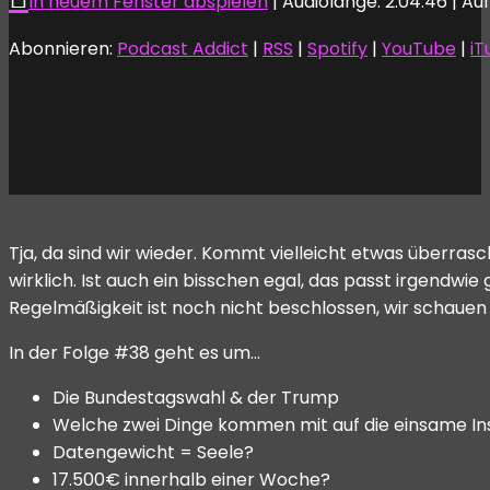
In neuem Fenster abspielen
|
Audiolänge: 2:04:46
|
Au
Abonnieren:
Podcast Addict
|
RSS
|
Spotify
|
YouTube
|
iT
Tja, da sind wir wieder. Kommt vielleicht etwas überras
wirklich. Ist auch ein bisschen egal, das passt irgendwi
Regelmäßigkeit ist noch nicht beschlossen, wir schauen 
In der Folge #38 geht es um…
Die Bundestagswahl & der Trump
Welche zwei Dinge kommen mit auf die einsame In
Datengewicht = Seele?
17.500€ innerhalb einer Woche?