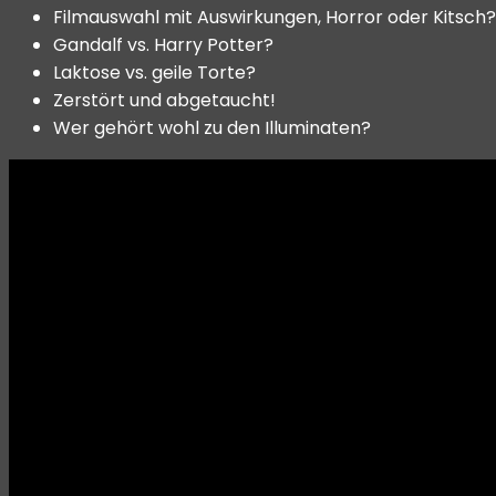
Filmauswahl mit Auswirkungen, Horror oder Kitsch?
Gandalf vs. Harry Potter?
Laktose vs. geile Torte?
Zerstört und abgetaucht!
Wer gehört wohl zu den Illuminaten?