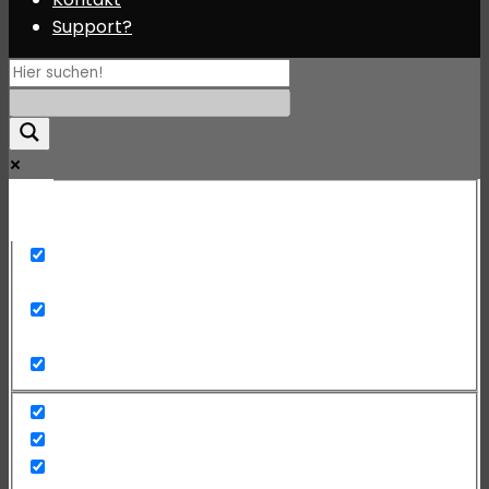
Support?
Mehr
Exact matches only
Search in title
Search in content