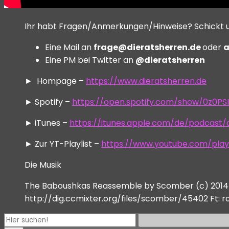
Ihr habt Fragen/Anmerkungen/Hinweise? Schickt un
Eine Mail an
frage@dieratsherren.de
oder
a
Eine PM bei Twitter an
@dieratsherren
► Hompage –
https://www.dieratsherren.de
► Spotify –
https://open.spotify.com/show/0z0P
► iTunes –
https://itunes.apple.com/de/podcast
► Zur YT-Playlist –
https://www.youtube.com/play
Die Musik
The Baboushkas Reassemble by Scomber (c) 2014 L
http://dig.ccmixter.org/files/scomber/45402 Ft: 