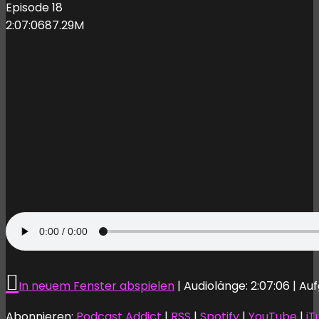
Episode 18
2:07:06
87.29M
In neuem Fenster abspielen
|
Audiolänge: 2:07:06
|
Auf
Abonnieren:
Podcast Addict
|
RSS
|
Spotify
|
YouTube
|
iT