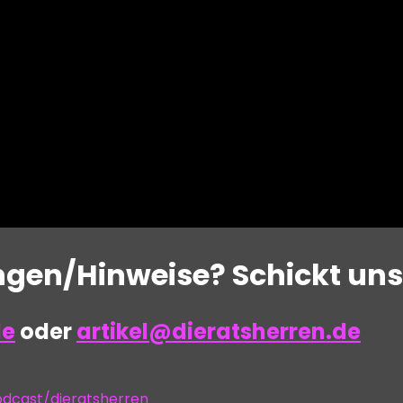
en/Hinweise? Schickt uns 
de
oder
artikel@dieratsherren.de
odcast/dieratsherren