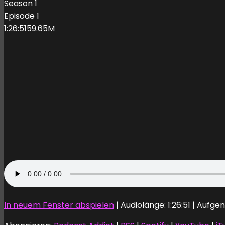
Season 1
Episode 1
1:26:51
59.65M
In neuem Fenster abspielen
|
Audiolänge: 1:26:51
|
Aufgen