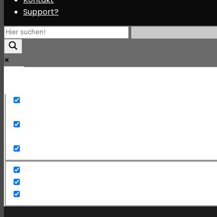
Support?
Mehr
Exact matches only
Search in title
Search in content