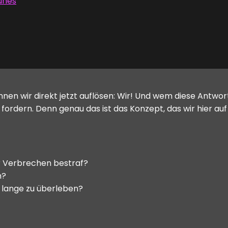
unes
nen wir direkt jetzt auflösen: Wir! Und wem diese Antwort
u fordern. Denn genau das ist das Konzept, das wir hier auf
ür Verbrechen bestraf?
n?
o lange zu überleben?