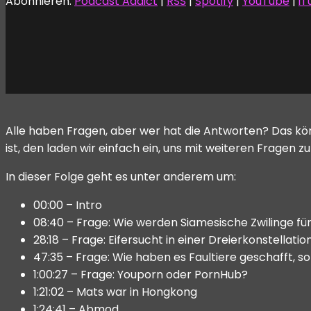
Abonnieren:
Podcast Addict
|
RSS
|
Spotify
|
YouTube
|
iT
Alle haben Fragen, aber wer hat die Antworten? Das kön
ist, den laden wir einfach ein, uns mit weiteren Fragen z
In dieser Folge geht es unter anderem um:
00:00 – Intro
08:40 – Frage: Wie werden Siamesische Zwilinge f
28:18 – Frage: Eifersucht in einer Dreierkonstellatio
47:35 – Frage: Wie haben es Faultiere geschafft, s
1:00:27 – Frage: Youporn oder PornHub?
1:21:02 – Mats war in Hongkong
1:24:41 – Abmod