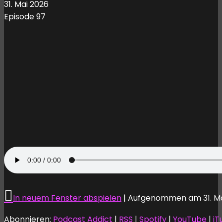
31. Mai 2026
Episode 97
In neuem Fenster abspielen
|
Aufgenommen am 31. Ma
Abonnieren:
Podcast Addict
|
RSS
|
Spotify
|
YouTube
|
iT