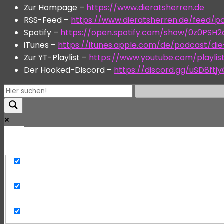
Zur Hompage –
https://www.dieratsherren.de
RSS-Feed –
https://www.dieratsherren.de/feed/p
Spotify –
https://open.spotify.com/show/0z0PSH
iTunes –
https://itunes.apple.com/de/podcast/di
Zur YT-Playlist –
https://www.youtube.com/playli
Der Hooked-Discord –
https://discord.gg/uSD8ftj
Mehr
Exact matches only
Search in title
Search in content