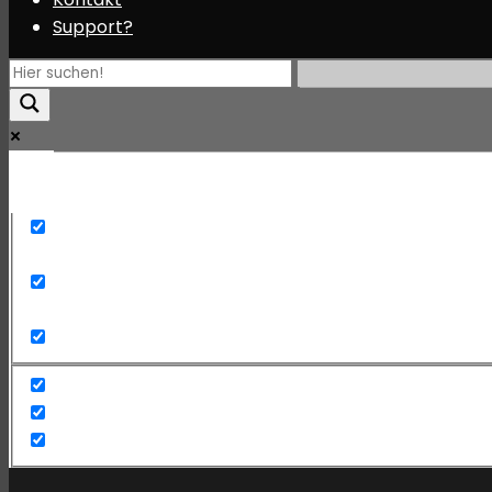
Support?
Mehr
Exact matches only
Search in title
Search in content