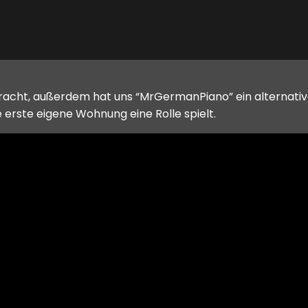
racht, außerdem hat uns “MrGermanPiano” ein alternati
erste eigene Wohnung eine Rolle spielt.