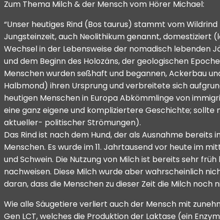
Zum Thema Milch & der Mensch vom Hörer Michael:
“Unser heutiges Rind (Bos taurus) stammt vom Wildrind 
Jungsteinzeit, auch Neolithikum genannt, domestiziert (l
Wechsel in der Lebensweise der nomadisch lebenden Jäge
und dem Beginn des Holozäns, der geologischen Epoche, 
Menschen wurden seßhaft und begannen, Ackerbau und 
Halbmond) ihren Ursprung und verbreitete sich aufgrund
heutigen Menschen in Europa Abkömmlinge von immigrie
eine ganz eigene und kompliziertere Geschichte; sollt
aktueller- politischer Strömungen).
Das Rind ist nach dem Hund, der als Ausnahme bereits im
Menschen. Es wurde im 11. Jahrtausend vor heute im mitt
und Schwein. Die Nutzung von Milch ist bereits sehr frü
nachweisen. Diese Milch wurde aber wahrscheinlich nich
daran, dass die Menschen zu dieser Zeit die Milch noch 
Wie alle Säugetiere verliert auch der Mensch mit zunehm
Gen LCT, welches die Produktion der Laktase (ein Enzy