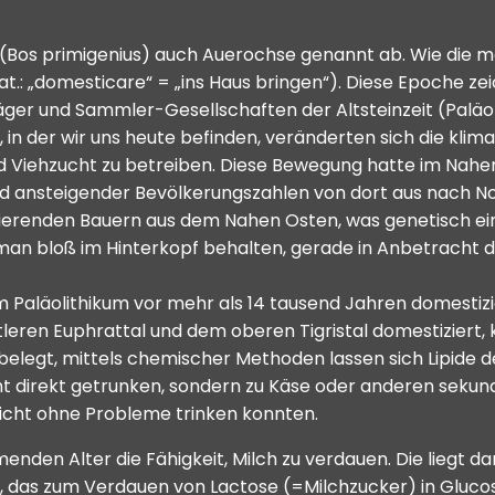
(Bos primigenius) auch Auerochse genannt ab. Wie die me
at.: „domesticare“ = „ins Haus bringen“). Diese Epoche zei
r und Sammler-Gesellschaften der Altsteinzeit (Paläolit
in der wir uns heute befinden, veränderten sich die klim
Viehzucht zu betreiben. Diese Bewegung hatte im Nahen
 ansteigender Bevölkerungszahlen von dort aus nach Nord
renden Bauern aus dem Nahen Osten, was genetisch einw
e man bloß im Hinterkopf behalten, gerade in Anbetracht
 Paläolithikum vor mehr als 14 tausend Jahren domestizie
leren Euphrattal und dem oberen Tigristal domestiziert, k
h belegt, mittels chemischer Methoden lassen sich Lipide 
t direkt getrunken, sondern zu Käse oder anderen sekund
nicht ohne Probleme trinken konnten.
enden Alter die Fähigkeit, Milch zu verdauen. Die liegt d
m, das zum Verdauen von Lactose (=Milchzucker) in Gluc