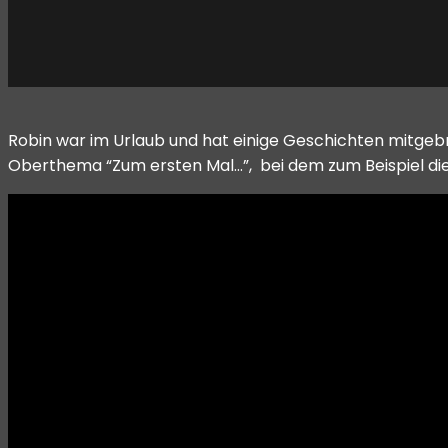
Robin war im Urlaub und hat einige Geschichten mitgeb
Oberthema “Zum ersten Mal…”, bei dem zum Beispiel die 