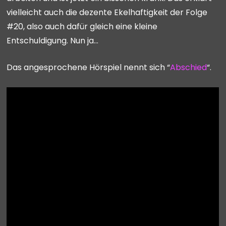
vielleicht auch die dezente Ekelhaftigkeit der Folge
#20, also auch dafür gleich eine kleine
Entschuldigung. Nun ja…
Das angesprochene Hörspiel nennt sich “
Abschied
“.