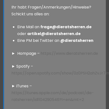
Ihr habt Fragen/Anmerkungen/Hinweise?
Schickt uns alles an:
Eine Mail an
frage@dieratsherren.de
oder
artikel@dieratsherren.de
Eine PM bei Twitter an
@dieratsherren
► Hompage –
https://www.dieratsherren.de
► Spotify –
https://open.spotify.com/show/0z0PSH2ahZvJr7
► iTunes –
https://itunes.apple.com/de/podcast/die-
ratsherren/id1104290546?l=en&mt=2