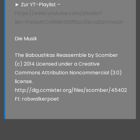
► Zur YT-Playlist –
https://www.youtube.com/playlist?
list=PLk1edVCoRiNRn92if8pcl5bOaDsFmwuX-
Die Musik
The Baboushkas Reassemble by Scomber
(c) 2014 Licensed under a Creative
Commons Attribution Noncommercial (3.0)
license.
http://dig.ccmixter.org/files/scomber/45402
Ft: robwalkerpoet