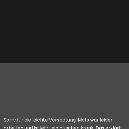
Sorry für die leichte Verspätung, Mats war leider
arbeiten und ist jetzt ein bisschen krank. Das erklärt